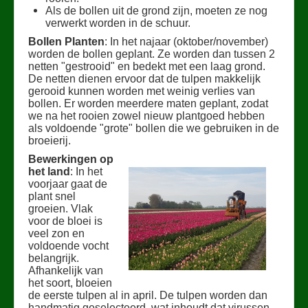
Als de bollen uit de grond zijn, moeten ze nog
Contact
verwerkt worden in de schuur.
Bollen Planten
: In het najaar (oktober/november)
worden de bollen geplant. Ze worden dan tussen 2
netten "gestrooid" en bedekt met een laag grond.
De netten dienen ervoor dat de tulpen makkelijk
gerooid kunnen worden met weinig verlies van
bollen. Er worden meerdere maten geplant, zodat
we na het rooien zowel nieuw plantgoed hebben
als voldoende "grote" bollen die we gebruiken in de
broeierij.
Bewerkingen op
het land
: In het
voorjaar gaat de
plant snel
groeien. Vlak
voor de bloei is
veel zon en
voldoende vocht
belangrijk.
Afhankelijk van
het soort, bloeien
de eerste tulpen al in april. De tulpen worden dan
handmatig geselecteerd, wat inhoudt dat virussen