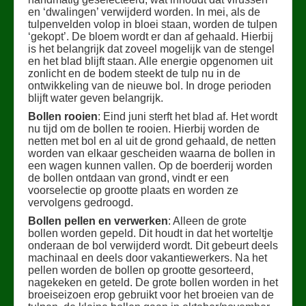
en ‘dwalingen’ verwijderd worden. In mei, als de
tulpenvelden volop in bloei staan, worden de tulpen
‘gekopt’. De bloem wordt er dan af gehaald. Hierbij
is het belangrijk dat zoveel mogelijk van de stengel
en het blad blijft staan. Alle energie opgenomen uit
zonlicht en de bodem steekt de tulp nu in de
ontwikkeling van de nieuwe bol. In droge perioden
blijft water geven belangrijk.
Bollen rooien
: Eind juni sterft het blad af. Het wordt
nu tijd om de bollen te rooien. Hierbij worden de
netten met bol en al uit de grond gehaald, de netten
worden van elkaar gescheiden waarna de bollen in
een wagen kunnen vallen. Op de boerderij worden
de bollen ontdaan van grond, vindt er een
voorselectie op grootte plaats en worden ze
vervolgens gedroogd.
Bollen pellen en verwerken
: Alleen de grote
bollen worden gepeld. Dit houdt in dat het worteltje
onderaan de bol verwijderd wordt. Dit gebeurt deels
machinaal en deels door vakantiewerkers. Na het
pellen worden de bollen op grootte gesorteerd,
nagekeken en geteld. De grote bollen worden in het
broeiseizoen erop gebruikt voor het broeien van de