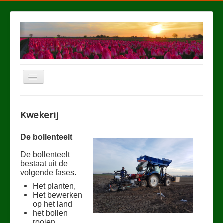
Schakelen
navigatie
Home
Kwekerij
Broeierij
Kwekerij
De bollenteelt
Duurzaamheid en milieu
De bollenteelt
bestaat uit de
Verkoop
volgende fases.
Vakantiewerk
Het planten,
Het bewerken
Bol en bloem
op het land
het bollen
Foto's
rooien.