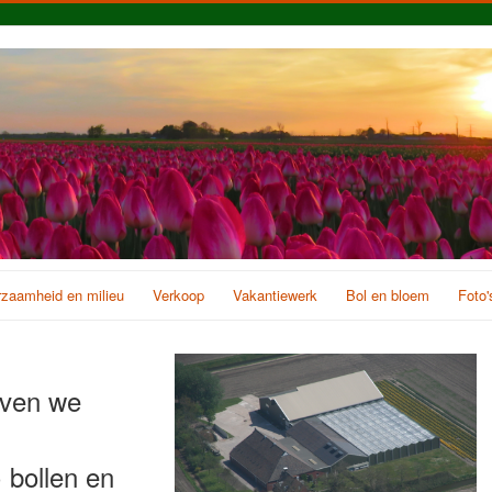
zaamheid en milieu
Verkoop
Vakantiewerk
Bol en bloem
Foto'
jven we
 bollen en