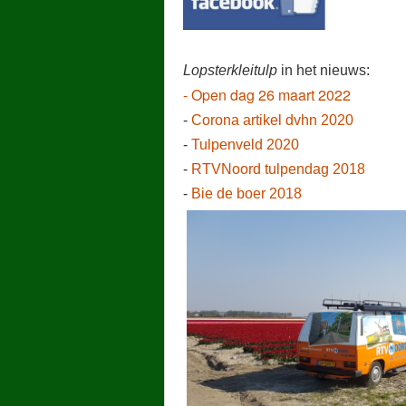
Lopsterkleitulp
in het nieuws:
- Open dag 26 maart 2022
-
Corona artikel dvhn 2020
-
Tulpenveld 2020
-
RTVNoord tulpendag 2018
-
Bie de boer 2018