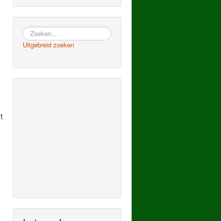
Zoeken
Uitgebreid zoeken
t