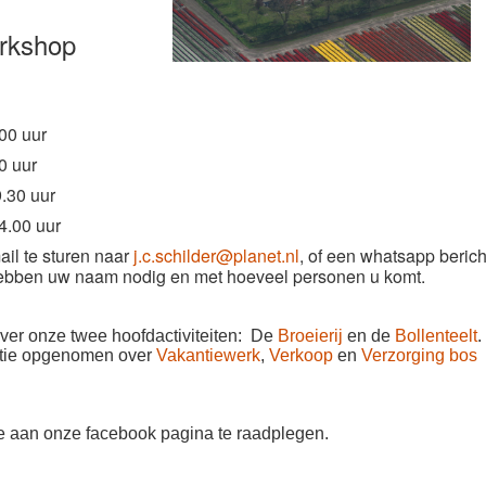
orkshop
00 uur
0 uur
.30 uur
4.00 uur
il te sturen naar
j.c.schilder@planet.nl
, of een whatsapp berich
ebben uw naam nodig en met hoeveel personen u komt.
over onze twee hoofdactiviteiten: De
Broeierij
en de
Bollenteelt
.
atie opgenomen over
Vakantiewerk
,
Verkoop
en
Verzorging bos
we aan onze facebook pagina te raadplegen.