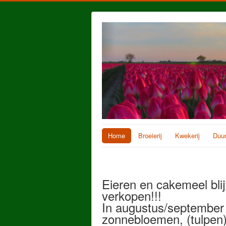
Home
Broeierij
Kwekerij
Duur
Eieren en cakemeel bli
verkopen!!!
In augustus/september
zonnebloemen, (tulpen)